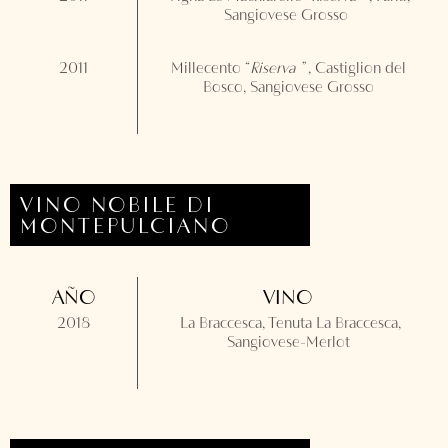
Sangiovese Grosso
2011
Millecento “
Riserva
”
, Castiglion del
Bosco, Sangiovese Grosso
VINO NOBILE DI
MONTEPULCIANO
AÑO
VINO
2018
La Braccesca, Tenuta La Braccesca,
Sangiovese-Merlot