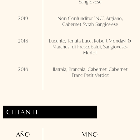
Sangiovese
2019
Non Confunditur “NC”, Argiano,
Cabernet-Syrah-Sangiovese
2018
Lucente, Tenuta Luce, Robert Mondavi &
Marchesi di Frescobaldi, Sangiovese-
Merlot
2016
Ilatraia, Brancaia, Cabernet-Cabernet
Franc-Petit Verdot
CHIANTI
AÑO
VINO