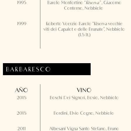
1995
Barolo Monfortino “
Riserva”
, Giacomo
Conterno, Nebbiolo
1999
Roberto Voerzio Barolo “Riserva vecchie
viti dei Capalot e delle Brunate”, Nebbiolo
(1.5 lt.)
BARBARESCO
AÑO
VINO
2018
Boschi Dei Signori, Bosio, Nebbiolo
2018
Bordini, Elvio Cogno, Nebbiolo
2011
Albesani Vigna Santo Stefano, Bruno