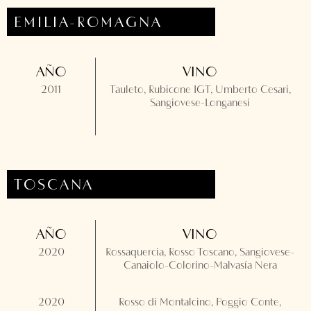
EMILIA-ROMAGNA
AÑO
VINO
2011
Tauleto, Rubicone IGT, Umberto Cesari,
Sangiovese-Longanesi
TOSCANA
AÑO
VINO
2020
Rossaquercia, Rosso Toscano, Sangiovese-
Canaiolo-Colorino-Malvasía Nera
2020
Rosso di Montalcino, Poggio Conte,