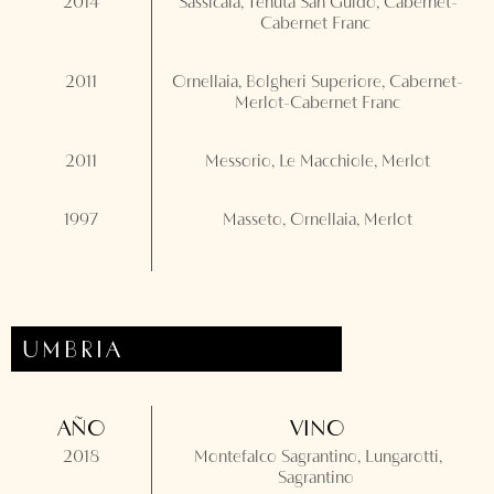
2014
Sassicaia, Tenuta San Guido, Cabernet-
Cabernet Franc
2011
Ornellaia, Bolgheri Superiore, Cabernet-
Merlot-Cabernet Franc
2011
Messorio, Le Macchiole, Merlot
1997
Masseto, Ornellaia, Merlot
UMBRIA
AÑO
VINO
2018
Montefalco Sagrantino, Lungarotti,
Sagrantino