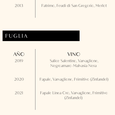
2013
Patrimo, Feudi di San Gregorio, Merlot
PUGLIA
AÑO
VINO
2019
Salice Salentino, Varvaglione,
Negroamaro-Malvasía Nera
2020
Papale, Varvaglione, Primitivo (Zinfandel)
2021
Papale Linea Oro, Varvaglione, Primitivo
(Zinfandel)