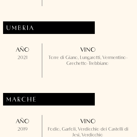
UMBRIA
AÑO
VINO
2021
Torre di Giano, Lungarotti, Vermentino-
Grechetto-Trebbiano
MARCHE
AÑO
VINO
2019
Podio, Garfoli, Verdicchio dei Castelli di
Jesi, Verdicchio