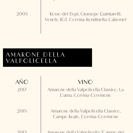
2008
Rosso del Bepi, Giussepe Quintarelli,
Veneto IGT, Corvina-Rondinella-Cabernet
AMARONE DELLA
VALPOLICELLA
AÑO
VINO
2017
Amarone della Valpolicella Classico, La
Dama, Corvina-Corvinone
2018
Amarone della Valpolicella Classico,
Campo Reale, Corvina-Corvinone
2013
Amarone della Valpolicella “Campo dei